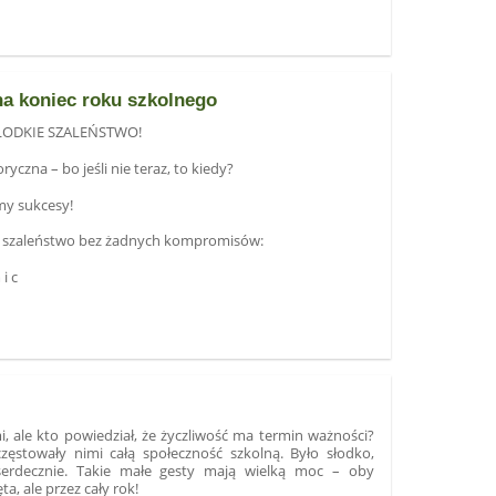
na koniec roku szkolnego
ŁODKIE SZALEŃSTWO!
ryczna – bo jeśli nie teraz, to kiedy?
emy sukcesy!
e szaleństwo bez żadnych kompromisów:
i c
i, ale kto powiedział, że życzliwość ma termin ważności?
oczęstowały nimi całą społeczność szkolną. Było słodko,
serdecznie. Takie małe gesty mają wielką moc – oby
ta, ale przez cały rok!