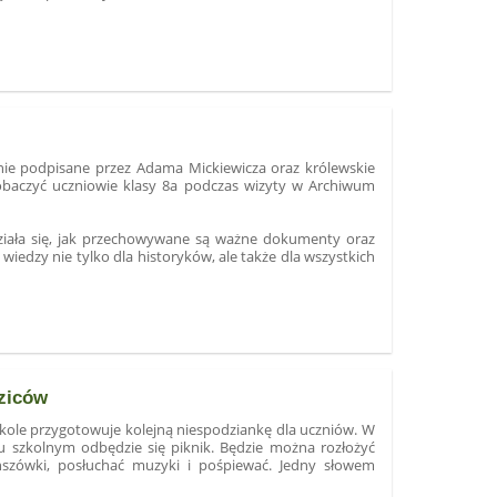
znie podpisane przez Adama Mickiewicza oraz królewskie
 zobaczyć uczniowie klasy 8a podczas wizyty w Archiwum
ziała się, jak przechowywane są ważne dokumenty oraz
iedzy nie tylko dla historyków, ale także dla wszystkich
ziców
zkole przygotowuje kolejną niespodziankę dla uczniów. W
u szkolnym odbędzie się piknik. Będzie można rozłożyć
nszówki, posłuchać muzyki i pośpiewać. Jedny słowem