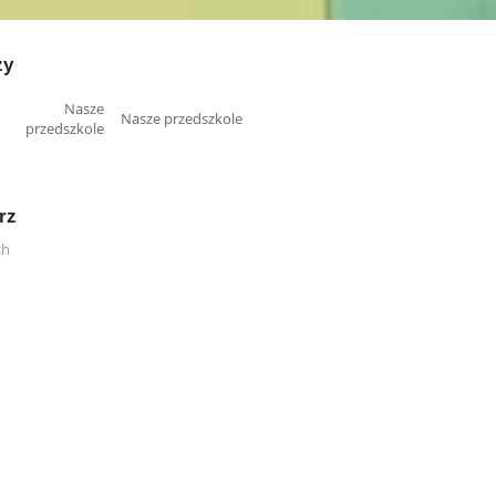
zy
Nasze przedszkole
rz
ch