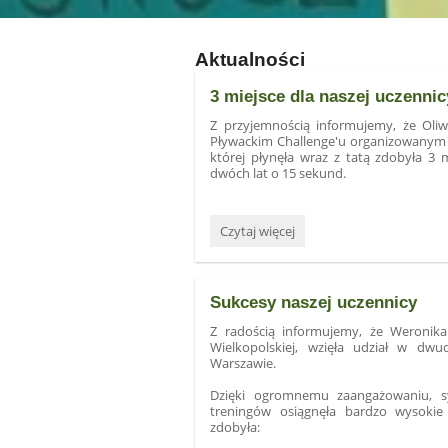
Aktualności
3 miejsce dla naszej uczenni
Z przyjemnością informujemy, że Oliw
Pływackim Challenge'u organizowanym na
której płynęła wraz z tatą zdobyła 3 
dwóch lat o 15 sekund.
3
Czytaj więcej
miejsce
dla
naszej
Sukcesy naszej uczennicy
uczennicy
w
Z radością informujemy, że Weronika
Pływackim
Wielkopolskiej, wzięła udział w d
Challenge'u:
Warszawie.
Dzięki ogromnemu zaangażowaniu, s
treningów osiągnęła bardzo wysokie 
zdobyła: