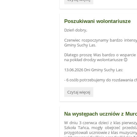
propozycja
Rady
Rodziców:
Poszukiwani wolontariusze
Dzień dobry,
Czerwiec rozpoczynamy bardzo intensy
Gminy Suchy Las.
Dlatego proszę Was bardzo o wsparcie 
na pokład drodzy wolontariusze
😊
13.06.2026 Dni Gminy Suchy Las:
- 6 osób potrzebujemy do rozdawania c
Poszukiwani
Czytaj więcej
wolontariusze:
Na występach uczniów z Mur
W dniu 3 czerwca dzieci z klas pierwszyc
Szkoła Tańca, mogły obejrzeć przedsta
przygotowali uczniowie z klas muzyczn