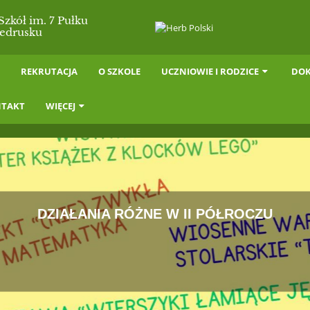
zkół im. 7 Pułku
iedrusku
I
REKRUTACJA
O SZKOLE
UCZNIOWIE I RODZICE
DOK
TAKT
WIĘCEJ
DZIAŁANIA RÓŻNE W II PÓŁROCZU
Czytaj więcej