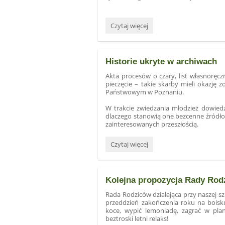
Życzliwi
Czytaj więcej
drugoklasiści!:
Historie ukryte w archiwach
Akta procesów o czary, list własnoręc
pieczęcie – takie skarby mieli okazję
Państwowym w Poznaniu.
W trakcie zwiedzania młodzież dowied
dlaczego stanowią one bezcenne źródło w
zainteresowanych przeszłością.
Historie
Czytaj więcej
ukryte
w
archiwach:
Kolejna propozycja Rady Rod
Rada Rodziców działająca przy naszej s
przeddzień zakończenia roku na boisk
koce, wypić lemoniadę, zagrać w pla
beztroski letni relaks!