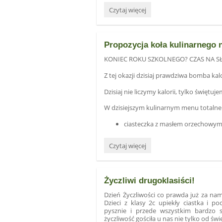
Sukcesy
Czytaj więcej
naszej
uczennicy
:
Propozycja koła kulinarnego 
KONIEC ROKU SZKOLNEGO? CZAS NA S
Z tej okazji dzisiaj prawdziwa bomba kalo
Dzisiaj nie liczymy kalorii, tylko świętuj
W dzisiejszym kulinarnym menu totaln
ciasteczka z masłem orzechowym 
Propozycja
Czytaj więcej
koła
kulinarnego
na
Życzliwi drugoklasiści!
koniec
roku
Dzień Życzliwości co prawda już za nam
szkolnego:
Dzieci z klasy 2c upiekły ciastka i p
pysznie i przede wszystkim bardzo 
życzliwość gościła u nas nie tylko od świę